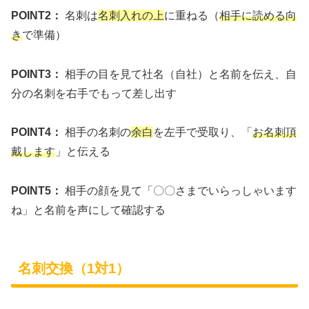
POINT2：
名刺は
名刺入れの上
に重ねる（
相手に読める向
き
で準備）
POINT3：
相手の目を見て社名（自社）と名前を伝え、自
分の名刺を右手でもって差し出す
POINT4：
相手の名刺の
余白
を左手で受取り、「
お名刺頂
戴します
」と伝える
POINT5：
相手の顔を見て「〇〇さまでいらっしゃいます
ね」と名前を声にして確認する
名刺交換（1対1）